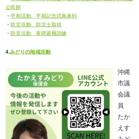
公民館
・
平和活動 平和記念式典参列
・
防災活動 防災士取得
・
防災活動 夜間避難訓練
4.
みどりの地域活動
沖縄
市議
会議
員
たか
えす
みど