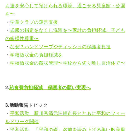
も達を安心して預けられる環境、過ごせる児童館・公園
を〜
・
学童クラブの運営支援
・
式服の指定をなくし洗濯を〜家計の負担軽減、子ども
の多様性尊重〜
・
なぜ？ハンドソープやティッシュの保護者負担
・
学校徴収金の負担軽減を
・
学校徴収金の徴収管理〜学校から切り離し自治体で〜
2.
給食費負担軽減 保護者の願い実現へ
3.活動報告
トピック
・
平和活動 新川秀清元沖縄市長とともに平和のフィー
ルドワーク開催
・
平和活動 「平和の礎」名前を読み上げる集いIN美里