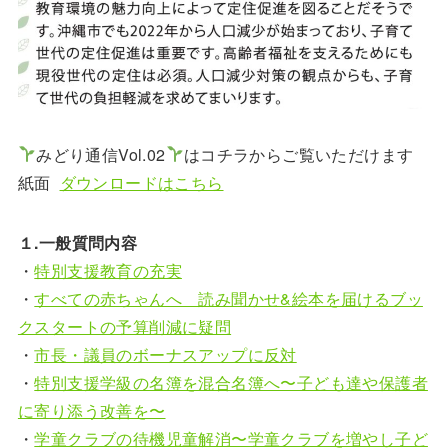
みどり通信Vol.02
はコチラからご覧いただけます
紙面
ダウンロードはこちら
１.一般質問内容
・
特別支援教育の充実
・
すべての赤ちゃんへ 読み聞かせ&絵本を届けるブッ
クスタートの予算削減に疑問
・
市長・議員のボーナスアップに反対
・
特別支援学級の名簿を混合名簿へ〜子ども達や保護者
に寄り添う改善を〜
・
学童クラブの待機児童解消〜学童クラブを増やし子ど