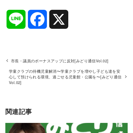
L
F
X
i
a
n
c
市長・議員のボーナスアップに反対[みどり通信Vol.02]
学童クラブの待機児童解消〜学童クラブを増やし子ども達を安
e
e
心して預けられる環境、過ごせる児童館・公園を〜[みどり通信
Vol.02]
b
関連記事
o