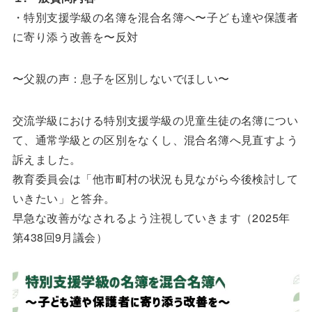
・特別支援学級の名簿を混合名簿へ〜子ども達や保護者
に寄り添う改善を〜反対
〜父親の声：息子を区別しないでほしい〜
交流学級における特別支援学級の児童生徒の名簿につい
て、通常学級との区別をなくし、混合名簿へ見直すよう
訴えました。
教育委員会は「他市町村の状況も見ながら今後検討して
いきたい」と答弁。
早急な改善がなされるよう注視していきます（2025年
第438回9月議会）