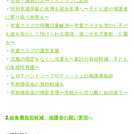
・
市長・議員のボーナスアップに反対
・
特別支援学級の名簿を混合名簿へ〜子ども達や保護者
に寄り添う改善を〜
・
学童クラブの待機児童解消〜学童クラブを増やし子ど
も達を安心して預けられる環境、過ごせる児童館・公園
を〜
・
学童クラブの運営支援
・
式服の指定をなくし洗濯を〜家計の負担軽減、子ども
の多様性尊重〜
・
なぜ？ハンドソープやティッシュの保護者負担
・
学校徴収金の負担軽減を
・
学校徴収金の徴収管理〜学校から切り離し自治体で〜
2.
給食費負担軽減 保護者の願い実現へ