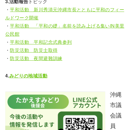
3.活動報告
トピック
・
平和活動 新川秀清元沖縄市長とともに平和のフィー
ルドワーク開催
・
平和活動 「平和の礎」名前を読み上げる集いIN美里
公民館
・
平和活動 平和記念式典参列
・
防災活動 防災士取得
・
防災活動 夜間避難訓練
4.
みどりの地域活動
沖縄
市議
会議
員