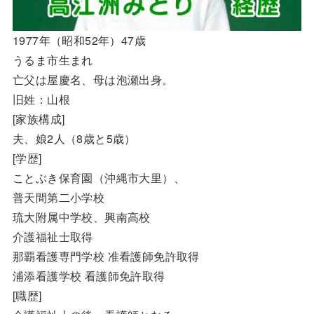
1977年（昭和52年）47歳
うるま市生まれ
亡父は屋慶名、母は泡瀬出身。
旧姓：山根
[家族構成]
夫、娘2人（8歳と5歳）
[学歴]
ことぶき保育園（沖縄市大里）、
普天間第二小学校
琉大附属中学校、興南高校
介護福祉士取得
那覇看護専門学校 准看護師免許取得
浦添看護学校 看護師免許取得
[職歴]