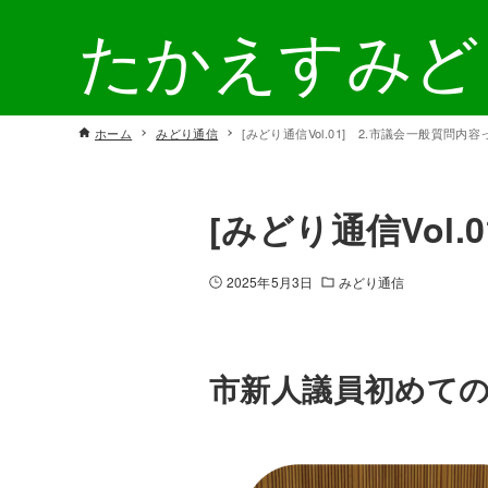
たかえすみど
ホーム
みどり通信
[みどり通信Vol.01] 2.市議会一般質問内
[みどり通信Vol
2025年5月3日
みどり通信
市新人議員初めて