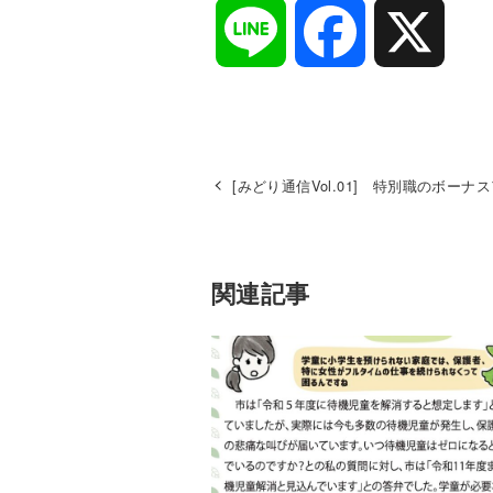
L
F
X
i
a
n
c
[みどり通信Vol.01] 特別職のボー
e
e
関連記事
b
o
o