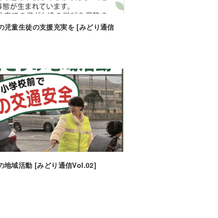
の児童生徒の支援充実を [みどり通信
]
地域活動 [みどり通信Vol.02]