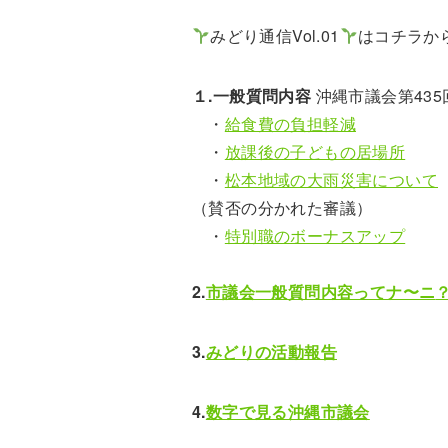
みどり通信Vol.01
はコチラか
１.一般質問内容
沖縄市議会第43
・
給食費の負担軽減
・
放課後の子どもの居場所
・
松本地域の大雨災害について
（賛否の分かれた審議）
・
特別職のボーナスアップ
2.
市議会一般質問内容ってナ〜
ニ
3.
みどりの活動報告
4.
数字で見る沖縄市議会