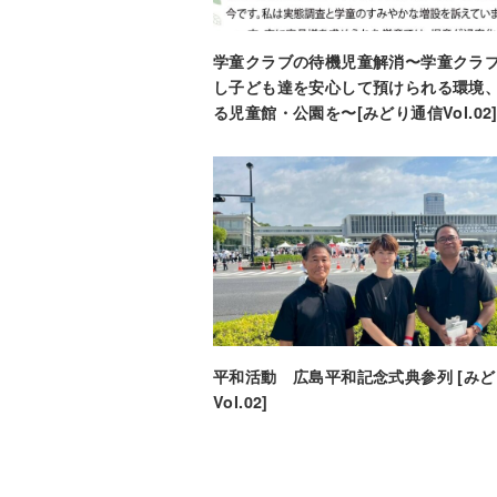
k
学童クラブの待機児童解消〜学童クラ
し子ども達を安心して預けられる環境
る児童館・公園を〜[みどり通信Vol.02
平和活動 広島平和記念式典参列 [み
Vol.02]