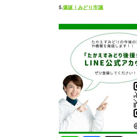
5.
爆誕！みどり市議