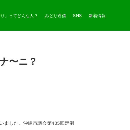
どり」ってどんな人？
みどり通信
SNS
新着情報
てナ〜ニ？
いました。沖縄市議会第435回定例